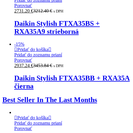
Pridať do zoznamu prianí
Porovnať
2731.20
€
3212.40
€
s DPH
Daikin Stylish FTXA35BS +
RXA35A9 strieborná
-
15
%
Pridať do košíka
Pridať do zoznamu prianí
Porovnať
2937.24
€
3453.84
€
s DPH
Daikin Stylish FTXA35BB + RXA35A
čierna
Best Seller In The Last Months
Pridať do košíka
Pridať do zoznamu prianí
Porovnať