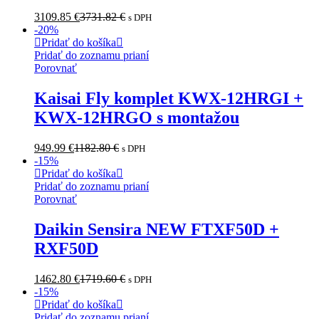
3109.85
€
3731.82
€
s DPH
-
20
%
Pridať do košíka
Pridať do zoznamu prianí
Porovnať
Kaisai Fly komplet KWX-12HRGI +
KWX-12HRGO s montažou
949.99
€
1182.80
€
s DPH
-
15
%
Pridať do košíka
Pridať do zoznamu prianí
Porovnať
Daikin Sensira NEW FTXF50D +
RXF50D
1462.80
€
1719.60
€
s DPH
-
15
%
Pridať do košíka
Pridať do zoznamu prianí