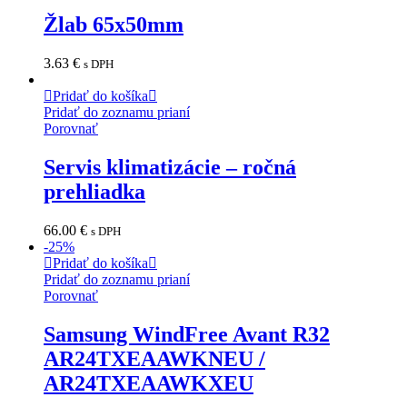
Žlab 65x50mm
3.63
€
s DPH
Pridať do košíka
Pridať do zoznamu prianí
Porovnať
Servis klimatizácie – ročná
prehliadka
66.00
€
s DPH
-
25
%
Pridať do košíka
Pridať do zoznamu prianí
Porovnať
Samsung WindFree Avant R32
AR24TXEAAWKNEU /
AR24TXEAAWKXEU