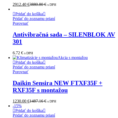
2912.40
€
3880.80
€
s DPH
Pridať do košíka
Pridať do zoznamu prianí
Porovnať
Antivibračná sada – SILENBLOK AV
301
6.72
€
s DPH
Akcia s montažou
Pridať do košíka
Pridať do zoznamu prianí
Porovnať
Daikin Sensira NEW FTXF35F +
RXF35F s montažou
1230.00
€
1487.16
€
s DPH
-
15
%
Pridať do košíka
Pridať do zoznamu prianí