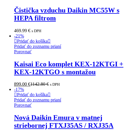
Čistička vzduchu Daikin MC55W s
HEPA filtrom
469.99
€
s DPH
-
21
%
Pridať do košíka
Pridať do zoznamu prianí
Porovnať
Kaisai Eco komplet KEX-12KTGI +
KEX-12KTGO s montažou
899.00
€
1142.80
€
s DPH
-
17
%
Pridať do košíka
Pridať do zoznamu prianí
Porovnať
Nová Daikin Emura v matnej
striebornej FTXJ35AS / RXJ35A