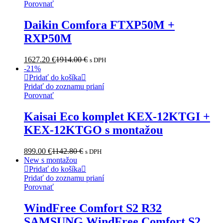
Porovnať
Daikin Comfora FTXP50M +
RXP50M
1627.20
€
1914.00
€
s DPH
-
21
%
Pridať do košíka
Pridať do zoznamu prianí
Porovnať
Kaisai Eco komplet KEX-12KTGI +
KEX-12KTGO s montažou
899.00
€
1142.80
€
s DPH
New s montažou
Pridať do košíka
Pridať do zoznamu prianí
Porovnať
WindFree Comfort S2 R32
SAMSUNG WindFree Comfort S2