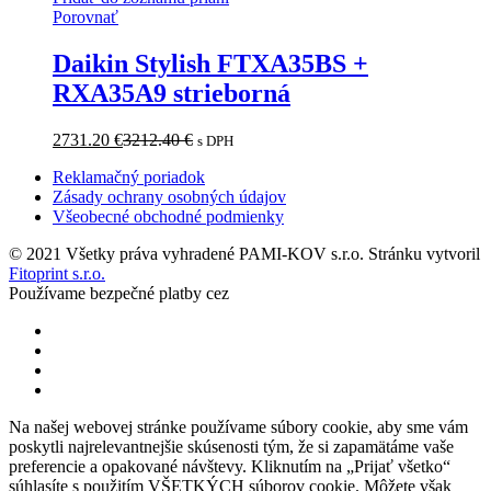
Porovnať
Daikin Stylish FTXA35BS +
RXA35A9 strieborná
2731.20
€
3212.40
€
s DPH
Reklamačný poriadok
Zásady ochrany osobných údajov
Všeobecné obchodné podmienky
© 2021 Všetky práva vyhradené PAMI-KOV s.r.o. Stránku vytvoril
Fitoprint s.r.o.
Používame bezpečné platby cez
Na našej webovej stránke používame súbory cookie, aby sme vám
poskytli najrelevantnejšie skúsenosti tým, že si zapamätáme vaše
preferencie a opakované návštevy. Kliknutím na „Prijať všetko“
súhlasíte s použitím VŠETKÝCH súborov cookie. Môžete však