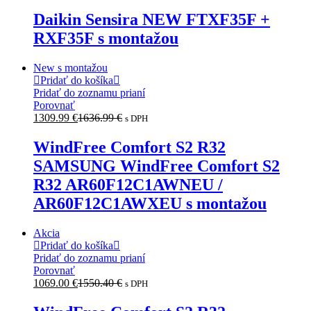
Daikin Sensira NEW FTXF35F +
RXF35F s montažou
New s montažou
Pridať do košíka
Pridať do zoznamu prianí
Porovnať
1309.99
€
1636.99
€
s DPH
WindFree Comfort S2 R32
SAMSUNG WindFree Comfort S2
R32 AR60F12C1AWNEU /
AR60F12C1AWXEU s montažou
Akcia
Pridať do košíka
Pridať do zoznamu prianí
Porovnať
1069.00
€
1550.40
€
s DPH