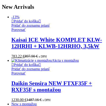
New Arrivals
-
13
%
Pridať do košíka
Pridať do zoznamu prianí
Porovnať
Kaisai ICE White KOMPLET KLW-
12HRHI + KLWB-12HRHO, 3,5kW
783.22
€
897.90
€
s DPH
Akcia s montažou
Pridať do košíka
Pridať do zoznamu prianí
Porovnať
Daikin Sensira NEW FTXF35F +
RXF35F s montažou
1230.00
€
1487.16
€
s DPH
New s montažou