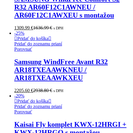
R32 AR60F12C1AWNEU /
AR60F12C1AWXEU s montažou
1309.99
€
1636.99
€
s DPH
-
25
%
Pridať do košíka
Pridať do zoznamu prianí
Porovnať
Samsung WindFree Avant R32
AR18TXEAAWKNEU /
AR18TXEAAWKXEU
2205.60
€
2938.80
€
s DPH
-
20
%
Pridať do košíka
Pridať do zoznamu prianí
Porovnať
Kaisai Fly komplet KWX-12HRGI +
KWX-12HRGO s montažou