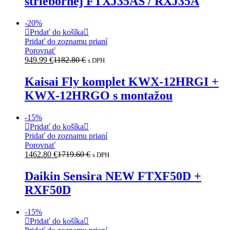
striebornej FTXJ35AS / RXJ35A
-
20
%
Pridať do košíka
Pridať do zoznamu prianí
Porovnať
949.99
€
1182.80
€
s DPH
Kaisai Fly komplet KWX-12HRGI +
KWX-12HRGO s montažou
-
15
%
Pridať do košíka
Pridať do zoznamu prianí
Porovnať
1462.80
€
1719.60
€
s DPH
Daikin Sensira NEW FTXF50D +
RXF50D
-
15
%
Pridať do košíka