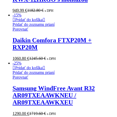
949.99
€
1182.80
€
s DPH
-
15
%
Pridať do košíka
Pridať do zoznamu prianí
Porovnať
Daikin Comfora FTXP20M +
RXP20M
1060.80
€
1245.60
€
s DPH
-
25
%
Pridať do košíka
Pridať do zoznamu prianí
Porovnať
Samsung WindFree Avant R32
AR09TXEAAWKNEU /
AR09TXEAAWKXEU
1290.00
€
1719.60
€
s DPH