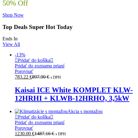
50% Off
Shop Now
Top Deals Super Hot Today
Ends In
View All
-
13
%
Pridať do košíka
Pridať do zoznamu prianí
Porovnať
783.22
€
897.90
€
s DPH
Kaisai ICE White KOMPLET KLW-
12HRHI + KLWB-12HRHO, 3,5kW
Akcia s montažou
Pridať do košíka
Pridať do zoznamu prianí
Porovnať
1230.00
€
1487.16
€
s DPH