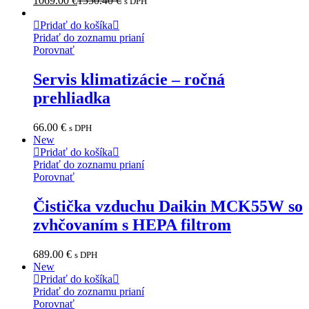
1069.00
€
1550.40
€
s DPH
Pridať do košíka
Pridať do zoznamu prianí
Porovnať
Servis klimatizácie – ročná
prehliadka
66.00
€
s DPH
New
Pridať do košíka
Pridať do zoznamu prianí
Porovnať
Čistička vzduchu Daikin MCK55W so
zvhčovaním s HEPA filtrom
689.00
€
s DPH
New
Pridať do košíka
Pridať do zoznamu prianí
Porovnať