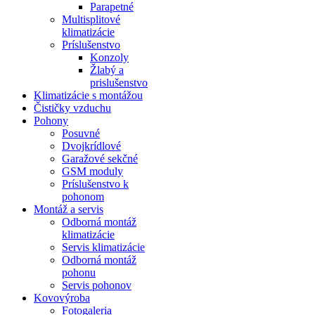
Parapetné
Multisplitové
klimatizácie
Príslušenstvo
Konzoly
Žlabý a
prislušenstvo
Klimatizácie s montážou
Čističky vzduchu
Pohony
Posuvné
Dvojkrídlové
Garažové sekčné
GSM moduly
Príslušenstvo k
pohonom
Montáž a servis
Odborná montáž
klimatizácie
Servis klimatizácie
Odborná montáž
pohonu
Servis pohonov
Kovovýroba
Fotogaleria