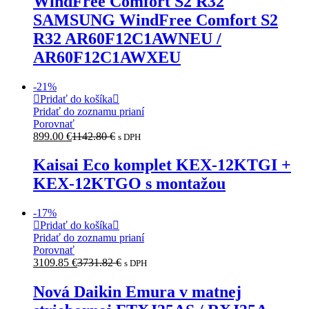
WindFree Comfort S2 R32
SAMSUNG WindFree Comfort S2
R32 AR60F12C1AWNEU /
AR60F12C1AWXEU
-
21
%
Pridať do košíka
Pridať do zoznamu prianí
Porovnať
899.00
€
1142.80
€
s DPH
Kaisai Eco komplet KEX-12KTGI +
KEX-12KTGO s montažou
-
17
%
Pridať do košíka
Pridať do zoznamu prianí
Porovnať
3109.85
€
3731.82
€
s DPH
Nová Daikin Emura v matnej