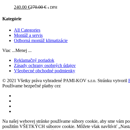
240.00
€
270.00
€
s DPH
Kategórie
All Categories
Montáž a servis
Odborná montáž klimatizácie
Viac ...
Menej ...
Reklamačný poriadok
Zásady ochrany osobných údajov
Všeobecné obchodné podmienky
© 2021 Všetky práva vyhradené PAMI-KOV s.r.o. Stránku vytvoril
F
Používame bezpečné platby cez
Na našej webovej stránke používame súbory cookie, aby sme vám posky
použitím VŠETKÝCH súborov cookie. Môžete však navštíviť „Nastav