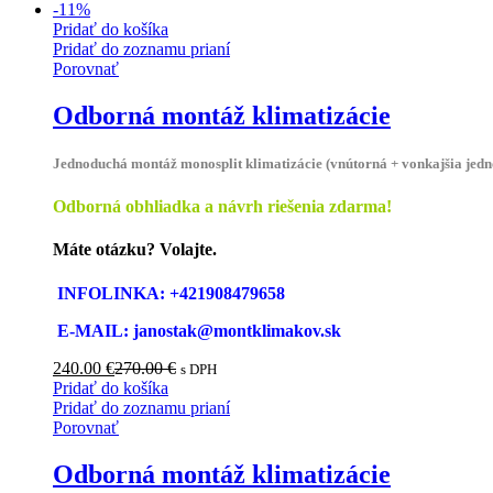
-
11
%
Pridať do košíka
Pridať do zoznamu prianí
Porovnať
Odborná montáž klimatizácie
Jednoduchá montáž monosplit klimatizácie (vnútorná + vonkajšia jedn
Odborná obhliadka a návrh riešenia zdarma!
Máte otázku? Volajte.
INFOLINKA: +421908479658
E-MAIL: janostak@montklimakov.sk
240.00
€
270.00
€
s DPH
Pridať do košíka
Pridať do zoznamu prianí
Porovnať
Odborná montáž klimatizácie