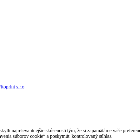
itoprint s.r.o.
tli najrelevantnejšie skúsenosti tým, že si zapamätáme vaše preferenc
enia súborov cookie“ a poskytnúť kontrolovaný súhlas.