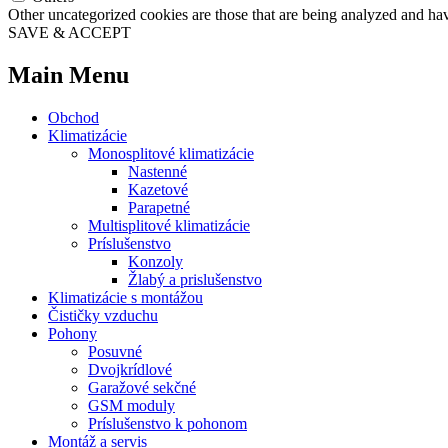
Other uncategorized cookies are those that are being analyzed and have
SAVE & ACCEPT
Main Menu
Obchod
Klimatizácie
Monosplitové klimatizácie
Nastenné
Kazetové
Parapetné
Multisplitové klimatizácie
Príslušenstvo
Konzoly
Žlabý a prislušenstvo
Klimatizácie s montážou
Čističky vzduchu
Pohony
Posuvné
Dvojkrídlové
Garažové sekčné
GSM moduly
Príslušenstvo k pohonom
Montáž a servis