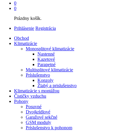
0
0
Prázdny košík.
Prihlásenie
Registrácia
Obchod
Klimatizácie
Monosplitové klimatizácie
Nastenné
Kazetové
Parapetné
Multisplitové klimatizácie
Príslušenstvo
Konzoly
Žlabý a prislušenstvo
Klimatizácie s montážou
Čističky vzduchu
Pohony
Posuvné
Dvojkrídlové
Garažové sekčné
GSM moduly
Príslušenstvo k pohonom