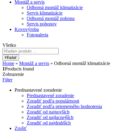
Montáž a servis
Odborná montáž klimatizácie
Servis klimatizácie
Odborná montáž pohonu
Servis pohonov
Kovovýroba
Fotogaleria
Všetko
Hľadať
Home
»
Montáž a servis
»
Odborná montáž klimatizácie
1
Products found
Zobrazenie
Filter
Prednastavené zoradenie
Prednastavené zoradenie
Zoradiť podľa populárnosti
Zoradiť podľa priemerného hodnotenia
Zoradiť od najnovších
Zoradiť od najlacnejších
Zoradiť od najdrahších
Zrušiť