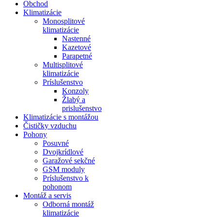
Obchod
Klimatizácie
Monosplitové
klimatizácie
Nastenné
Kazetové
Parapetné
Multisplitové
klimatizácie
Príslušenstvo
Konzoly
Žlabý a
prislušenstvo
Klimatizácie s montážou
Čističky vzduchu
Pohony
Posuvné
Dvojkrídlové
Garažové sekčné
GSM moduly
Príslušenstvo k
pohonom
Montáž a servis
Odborná montáž
klimatizácie