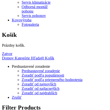
Servis klimatizácie
Odborná montáž
pohonu
Servis pohonov
Kovovýroba
Fotogaleria
Košík
Prázdny košík.
Zatvor
Domov
Kategórie
Hľadaj
0
Košík
Prednastavené zoradenie
Prednastavené zoradenie
Zoradiť podľa populárnosti
Zoradiť podľa priemerného hodnotenia
Zoradiť od najnovších
Zoradiť od najlacnejších
Zoradiť od najdrahších
Zrušiť
Filter Products