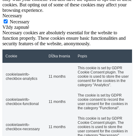
cookies. But opting out of some of these cookies may affect your
browsing experience.
Necessary
Necessary
Vždy zapnuté
Necessary cookies are absolutely essential for the website to
function properly. These cookies ensure basic functionalities and
security features of the website, anonymously.
Cookie
Dĺžka trvania
Popis
This cookie is set by GDPR
Cookie Consent plugin. The
cookielawinfo-
11 months
cookie is used to store the user
checkbox-analytics
consent for the cookies in the
category "Analytics".
The cookie is set by GDPR
cookielawinfo-
cookie consent to record the
11 months
checkbox-functional
user consent for the cookies in
the category "Functional".
This cookie is set by GDPR
Cookie Consent plugin. The
cookielawinfo-
11 months
cookies is used to store the
checkbox-necessary
user consent for the cookies in
the category "Necessary".