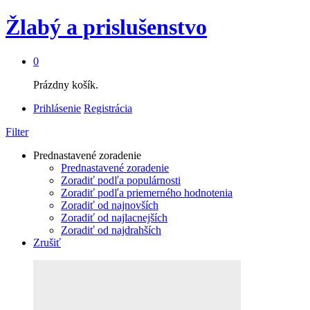
Žlabý a prislušenstvo
0
Prázdny košík.
Prihlásenie
Registrácia
Filter
Prednastavené zoradenie
Prednastavené zoradenie
Zoradiť podľa populárnosti
Zoradiť podľa priemerného hodnotenia
Zoradiť od najnovších
Zoradiť od najlacnejších
Zoradiť od najdrahších
Zrušiť