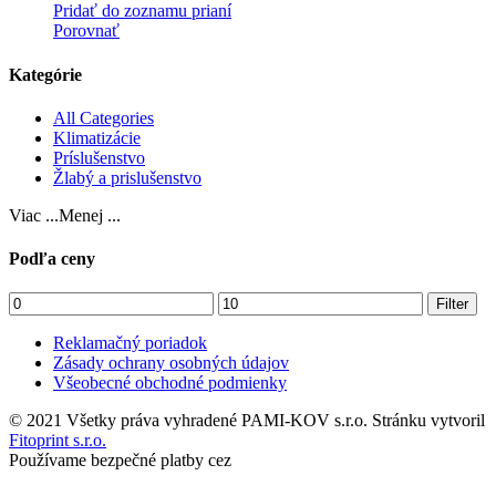
Pridať do zoznamu prianí
Porovnať
Kategórie
All Categories
Klimatizácie
Príslušenstvo
Žlabý a prislušenstvo
Viac ...
Menej ...
Podľa ceny
Filter
Reklamačný poriadok
Zásady ochrany osobných údajov
Všeobecné obchodné podmienky
© 2021 Všetky práva vyhradené PAMI-KOV s.r.o. Stránku vytvoril
Fitoprint s.r.o.
Používame bezpečné platby cez