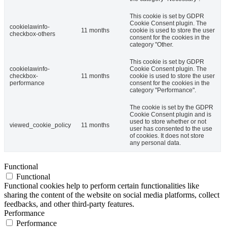
This cookie is set by GDPR
Cookie Consent plugin. The
cookielawinfo-
11 months
cookie is used to store the user
checkbox-others
consent for the cookies in the
category "Other.
This cookie is set by GDPR
cookielawinfo-
Cookie Consent plugin. The
checkbox-
11 months
cookie is used to store the user
performance
consent for the cookies in the
category "Performance".
The cookie is set by the GDPR
Cookie Consent plugin and is
used to store whether or not
viewed_cookie_policy
11 months
user has consented to the use
of cookies. It does not store
any personal data.
Functional
Functional
Functional cookies help to perform certain functionalities like
sharing the content of the website on social media platforms, collect
feedbacks, and other third-party features.
Performance
Performance